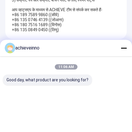
5) कंक्रीट पंप और कंक्रीट बैचिंग प्लांट के लिए स्पेयर पार्ट्स
आप व्हाट्सएप के माध्यम से ACHIEVE टीम से संपर्क कर सकते हैंः
+86 189 7589 9860 ((कीवे)
+86 135 0746 4139 ((जोआना)
+86 180 7516 1689 ((विगोस)
+86 135 0849 0450 ((लियू)
achieveinno
Recommended Products
11:06 AM
Good day, what product are you looking for?
नवीनीकृत Putzmeister
प्रयुक्त हाइड्रोलिक कंक्रीट
जूमलियन बूम कंक्रीट
M56-5Z डीजल कंक्रीट
वितरक बूम मकीना 32 मीटर
ट्रक 67X-7RZ 6
पंप स्पेयर पार्ट्स प्रयुक्त
कंक्रीट प्लेसिंग बूम
इस्तेमाल किया
जांच भेजें
जांच भेजें
जांच भेजें