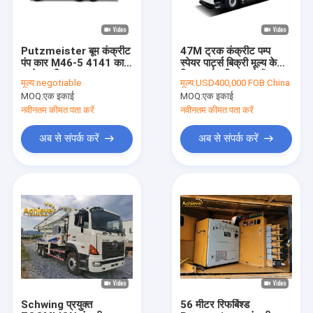
Putzmeister बूम कंक्रीट
47M ट्रक कंक्रीट पम्प
पंप कार M46-5 4141 का
स्पेयर पार्ट्स बिक्री मूल्य के
इस्तेमाल किया
लिए उपयोग किए जाते हैं
मूल्य:
negotiable
मूल्य:
USD400,000 FOB China
Zoomlion
MOQ:
एक इकाई
MOQ:
एक इकाई
नवीनतम कीमत पता करें
नवीनतम कीमत पता करें
अब से संपर्क करें
अब से संपर्क करें
घर
उत्पाद
हमारे बारे में
Schwing प्रयुक्त
56 मीटर रिफर्बिश्ड