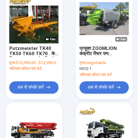
Putzmeister TK40
प्रयुक्त ZOOMLION
TK50 TK60 TK70 . के
कंक्रीट स्थिर पम्प
लिए TK70 नया कंक्रीट पंप
HBT100.18.186RSU
मूल्य:
$10,999.00 - $12,999.00/Units
मूल्य:
negotiable
सिस्टम मॉड्यूल
कंक्रीट बुद्धिमान नियंत्रण
नवीनतम कीमत पता करें
MOQ:
1
प्रणाली मुख्य सिलेंडर
startin की पम्पिंग
नवीनतम कीमत पता करें
अब से संपर्क करें
अब से संपर्क करें