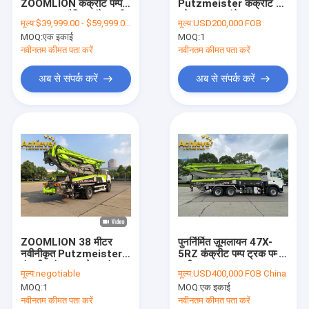
ZOOMLION कंक्रीट पम्प
Putzmeister कंक्रीट पंप
कारखाना भ्रमण
ट्रक 30M क्षैतिज संदेश दूरी:
ट्रेड ट्रक माउंटेड
मूल्य:
$39,999.00 - $59,999.00/Units
मूल्य:
USD200,000 FOB
MOQ:
एक इकाई
MOQ:
1
गुणवत्ता नियंत्रण
नवीनतम कीमत पता करें
नवीनतम कीमत पता करें
संपर्क करें
अब से संपर्क करें
अब से संपर्क करें
समाचार
मामले
एक उद्धरण की विनती करे
Putzmeister कंक्रीट पम्प पार्ट्स
ZOOMLION 38 मीटर
पुनर्निर्मित ज़ूमलायन 47X-
नवीनीकृत Putzmeister
5RZ कंक्रीट पम्प ट्रक पम्प
जूमलियन कंक्रीट पम्प पार्ट्स
कंक्रीट पंप ट्रक बेटन पंप
मशीन PUTZMEISTER
मूल्य:
negotiable
मूल्य:
USD400,000 FOB China
Sany कंक्रीट पम्प पार्ट्स
MOQ:
1
MOQ:
एक इकाई
नवीनतम कीमत पता करें
नवीनतम कीमत पता करें