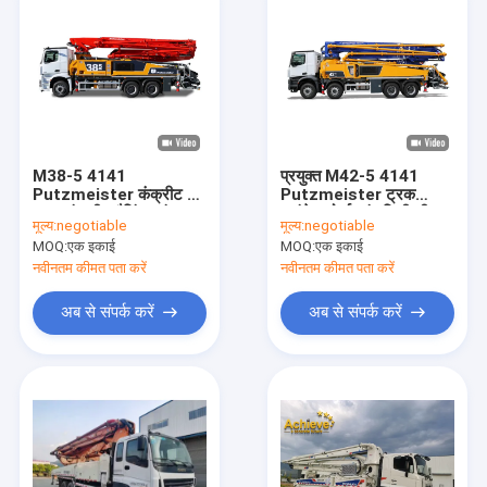
M38-5 4141
प्रयुक्त M42-5 4141
Putzmeister कंक्रीट पंप
Putzmeister ट्रक
ट्रक कंक्रीट बैचिंग प्लांट्स
माउंटेड मोर्टार पंप डिलीवरी
मूल्य:
negotiable
मूल्य:
negotiable
365 डिग्री का इस्तेमाल किया
लाइन
MOQ:
एक इकाई
MOQ:
एक इकाई
नवीनतम कीमत पता करें
नवीनतम कीमत पता करें
अब से संपर्क करें
अब से संपर्क करें