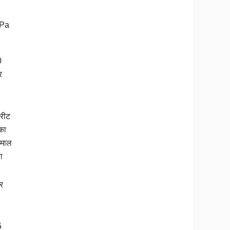
Pa
0
र
्रीट
का
ेमाल
ा
र
5