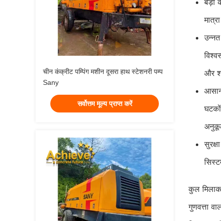
बड़ा 
मात्र
उन्नत 
विश्व
चीन कंक्रीट पम्पिंग मशीन दूसरा हाथ स्टेशनरी पम्प
और शा
Sany
आसान 
सर्वोत्तम मूल्य प्राप्त करें
घटकों
अनुकू
सुरक्ष
सिस्ट
कुल मिला
गुणवत्ता व