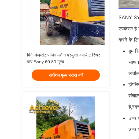
SANY SYG5
उपकरण है जि
करने के लि
बूम स
मिनी कंक्रीट पम्पिंग मशीन प्रयुक्त कंक्रीट स्थिर
साथ।ब
पम्प Sany 60 80 मूल्य
लचीला
सर्वोत्तम मूल्य प्राप्त करें
इंटेलि
संचाल
है,
स्व
उच्च 
उच्च 