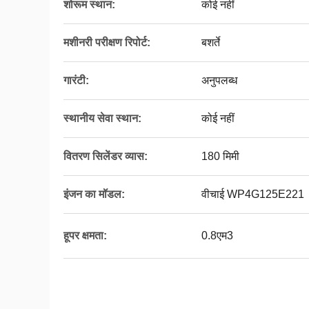
शोरूम स्थान:
कोई नहीं
मशीनरी परीक्षण रिपोर्ट:
बशर्ते
गारंटी:
अनुपलब्ध
स्थानीय सेवा स्थान:
कोई नहीं
वितरण सिलेंडर व्यास:
180 मिमी
इंजन का मॉडल:
वीचाई WP4G125E221
हूपर क्षमता:
0.8एम3