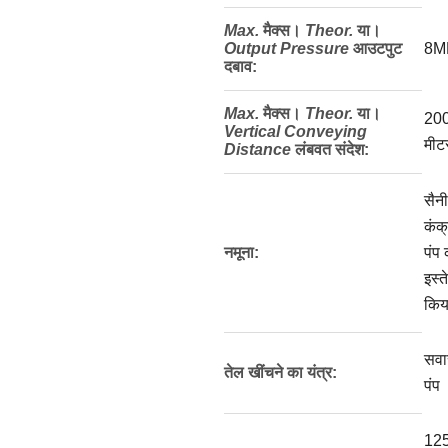
Max.
मैक्स।
Theor.
या।
Output Pressure
आउटपुट
8M
दबाव
:
Max.
मैक्स।
Theor.
या।
20
Vertical Conveying
मीट
Distance
लंबवत संदेश:
सैनी
कंक
नमूना:
पंप 
इस्त
किय
सवा
तेल खींचने का यंत्र:
पंप
12