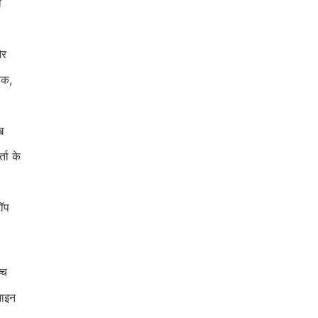
ी
और
यक,
ख
ता के
टॉप
्च
़ाइन