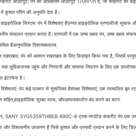
कंक्रीट आउटपुट: पंप का अधिकतम आउटपुट 170m³/h है, जो कंक्रीट की बड़
ा में कुशल पंपिंग की अनुमति देता है।
हाइड्रोलिक सिस्टम: पंप में विशेषताएं हैं
उन्नत हाइड्रोलिक प्रणाली
जो सुचारू 
सनीय संचालन प्रदान करता है।प्रणाली में एक उच्च दबाव पंप, उच्च दबाव संचा
मिल हैं
आनुपातिक दिशात्मक
वाल्व.
रखरखाव: पंप को आसान रखरखाव के लिए डिज़ाइन किया गया है, जिसमें प्रमु
 तक सुविधाजनक पहुंच और निगरानी और समस्या निवारण के लिए एक उपयोगकर्
ल इंटरफेस है।
ा विशेषताएं: पंप कई प्रकार से सुसज्जित है
संरक्षा विशेषताएं
, एक स्वचालित बूम स्
म सहित,
हाइड्रोलिक सुरक्षा वाल्व
, और
आपातकालीन बंद करने का बटन
.
कर, SANY SYG5359THBEB 490C-8 ट्रक-माउंटेड कंक्रीट पंप एक उच
ाला और विश्वसनीय उपकरण है जिसे कुशल और प्रभावी प्रदान करने के लिए डिज