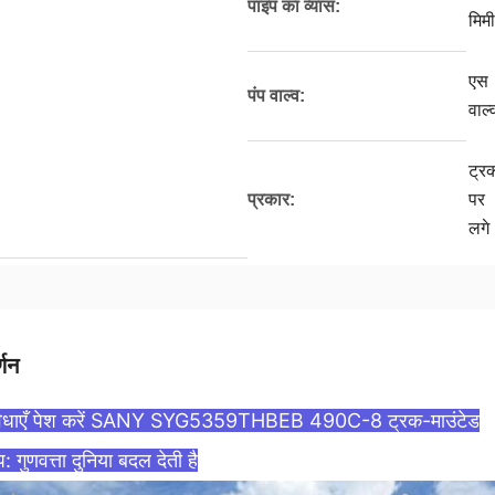
पाइप का व्यास:
मिमी
एस
पंप वाल्व:
वाल्
ट्र
प्रकार:
पर
लगे
्णन
ुविधाएँ पेश करें SANY SYG5359THBEB 490C-8 ट्रक-माउंटेड
प: गुणवत्ता दुनिया बदल देती है