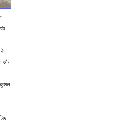
ा
पंप
 के
ता और
 कुशल
 लिए