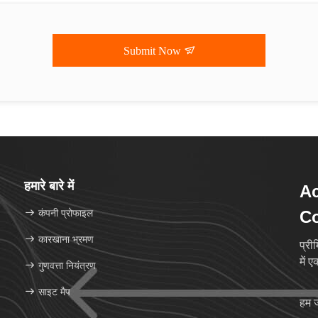
Submit Now
हमारे बारे में
Ac
कंपनी प्रोफाइल
Co
कारखाना भ्रमण
प्री
में 
गुणवत्ता नियंत्रण
साइट मैप
हम ज