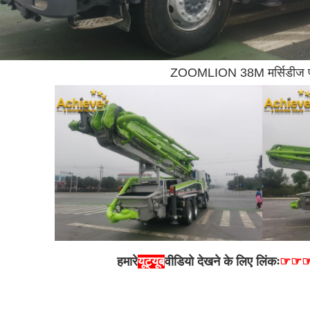
ZOOMLION 38M मर्सिडीज पर 
हमारे
यूट्यूब
वीडियो देखने के लिए लिंकः
☞☞