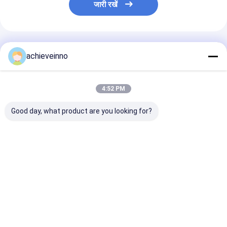
जारी रखें
अनुशंसित उत्पाद
achieveinno
4:52 PM
Good day, what product are you looking for?
123mm कंक्रीट पम्प
Putzmeister कंक्रीट
PUTZMEISTER क
कोहनी R279-90 पाइप
पम्प ट्रक DN200 DN230
पंप पार्ट्स मिश्र धातु
कोहनी 90 डिग्री
458878 494520 . के
मशीन स्पेयर पार्ट्स प्र
लिए काटने की अंगूठी
सबसे अच्छी कीमत
सबसे अच्छी कीमत
सबसे अच्छी 
होम
हमारे बारे में
हमसे संपर्क करें
Desktop Site