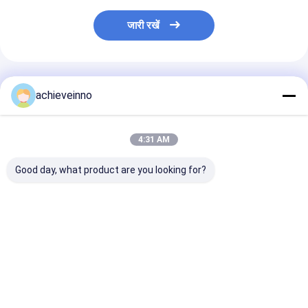
जारी रखें
अनुशंसित उत्पाद
achieveinno
4:31 AM
Good day, what product are you looking for?
कंक्रीट पंप ट्रक व्यापार
प्रयुक्त M46-5 कंक्रीट पंप
ट्रक पर लगे कंक्रीट
PUTZMEISTER M56-
ट्रक पर लगे हल्के वजन का
पुर्जे 80 मीटर तक इस
5RZ 2023नई उच्च प्रदर्शन
PUTZMEISTER M56-
किए जाते हैं
मशीन ट्रक पर लगे कंक्रीट
5RZ 2014 हॉट सेल मॉडल
पंप
मर्सिडीज बेंज 4141
सबसे अच्छी कीमत
सबसे अच्छी कीमत
सबसे अच्छी 