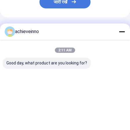
जारी रखें
अनुशंसित उत्पाद
achieveinno
2:11 AM
Good day, what product are you looking for?
123mm कंक्रीट पम्प
Putzmeister कंक्रीट
PUTZMEISTER क
कोहनी R279-90 पाइप
पम्प ट्रक DN200 DN230
पंप पार्ट्स मिश्र धातु
कोहनी 90 डिग्री
458878 494520 . के
मशीन स्पेयर पार्ट्स प्र
लिए काटने की अंगूठी
सबसे अच्छी कीमत
सबसे अच्छी कीमत
सबसे अच्छी 
होम
हमारे बारे में
हमसे संपर्क करें
Desktop Site