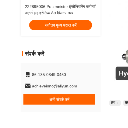
222895006 Putzmeister इंजीनियरिंग मशीनरी
पार्ट्स हाइड्रोलिक तेल फ़िल्टर तत्व:
सर्वोत्तम मूल्य प्राप्त करें
संपर्क करें
86-135-0849-0450
achieveinno@aliyun.com
अभी संपर्क करें
टैग：
कस