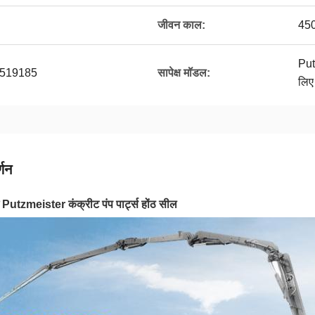
जीवन काल:
450
Put
 519185
सापेक्ष मॉडल:
लिए
्णन
ंग Putzmeister कंक्रीट पंप पार्ट्स होंठ सील