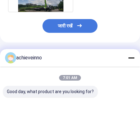
जारी रखें
अनुशंसित उत्पाद
achieveinno
7:01 AM
Good day, what product are you looking for?
ZOOMLION 38 मीटर
37 मीटर ज़ूमलायन कंक्रीट
सेल यूनिट के लिए
नवीनीकृत Putzmeister
पम्प ट्रक प्रयुक्त पानी की
ZOOMLION 67m
कंक्रीट पंप ट्रक बेटन पंप
टंकी Putzmeister पम्प
पर लगे कंक्रीट पंप
7RZ का इस्तेमाल क
सबसे अच्छी कीमत
सबसे अच्छी कीमत
सबसे अच्छी 