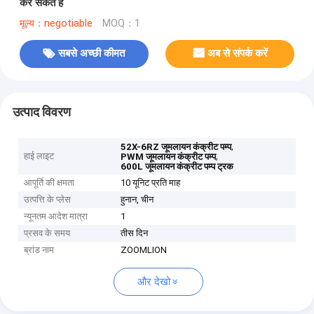
कर सकते हैं
मूल्य：negotiable
MOQ：1
सबसे अच्छी कीमत
अब से संपर्क करें
उत्पाद विवरण
,
52X-6RZ जूमलायन कंक्रीट पम्प
हाई लाइट
,
PWM जूमलायन कंक्रीट पम्प
600L जूमलायन कंक्रीट पम्प ट्रक
आपूर्ति की क्षमता
10 यूनिट प्रति माह
उत्पत्ति के प्लेस
हुनान, चीन
न्यूनतम आदेश मात्रा
1
प्रसव के समय
तीस दिन
ब्रांड नाम
ZOOMLION
और देखो